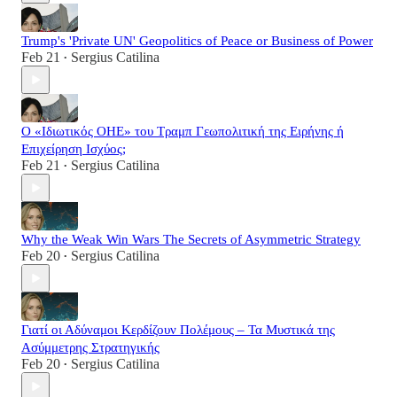
Trump's 'Private UN' Geopolitics of Peace or Business of Power
Feb 21
Sergius Catilina
•
Ο «Ιδιωτικός ΟΗΕ» του Τραμπ Γεωπολιτική της Ειρήνης ή
Επιχείρηση Ισχύος;
Feb 21
Sergius Catilina
•
Why the Weak Win Wars The Secrets of Asymmetric Strategy
Feb 20
Sergius Catilina
•
Γιατί οι Αδύναμοι Κερδίζουν Πολέμους – Τα Μυστικά της
Ασύμμετρης Στρατηγικής
Feb 20
Sergius Catilina
•