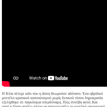
Η Κίνα πέτυχε κάτι που η Δύση θεωρούσε αδύνατο. Ένα υβριδικό
μοντέλο κρατικού καπιταλισμού χωρίς δυτικού τύπου δημοκρατία
εξελίχθηκε σε παγκόσμια υπερδύναμη. Πώς συνέβη αυτό; Και
γιατί η Δύση αρχίζει πλέον να αντιμετωπίζει το κινεζικό οικονομικό