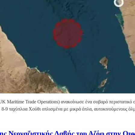
 Maritime Trade Operations) ανακοίνωσε ένα σοβαρό περιστατικό σ
 8-9 ταχύπλοα Χούθι οπλισμένα με μικρά όπλα, αυτοκινούμενους όλ
της Νεοναζιστικής Λαβής του Αζόφ στην Ου