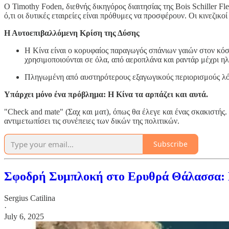
Ο Timothy Foden, διεθνής δικηγόρος διαιτησίας της Bois Schiller F
ό,τι οι δυτικές εταιρείες είναι πρόθυμες να προσφέρουν. Οι κινεζικ
Η Αυτοεπιβαλλόμενη Κρίση της Δύσης
Η Κίνα είναι ο κορυφαίος παραγωγός σπάνιων γαιών στον κό
χρησιμοποιούνται σε όλα, από αεροπλάνα και ραντάρ μέχρι ηλ
Πληγωμένη από αυστηρότερους εξαγωγικούς περιορισμούς λόγω
Υπάρχει μόνο ένα πρόβλημα: Η Κίνα τα αρπάζει και αυτά.
"Check and mate" (Σαχ και ματ), όπως θα έλεγε και ένας σκακιστής.
αντιμετωπίσει τις συνέπειες των δικών της πολιτικών.
Subscribe
Σφοδρή Συμπλοκή στο Ερυθρά Θάλασσα: Πλ
Sergius Catilina
·
July 6, 2025