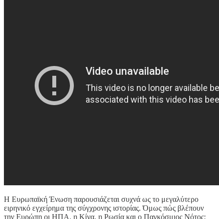
Η Ευρωπαϊκή Ένωση παρουσιάζεται συχνά ως το μεγαλύτερο
ειρηνικό εγχείρημα της σύγχρονης ιστορίας. Όμως πώς βλέπουν
την Ευρώπη οι ΗΠΑ, η Κίνα, η Ρωσία και ο Παγκόσμιος Νότος;