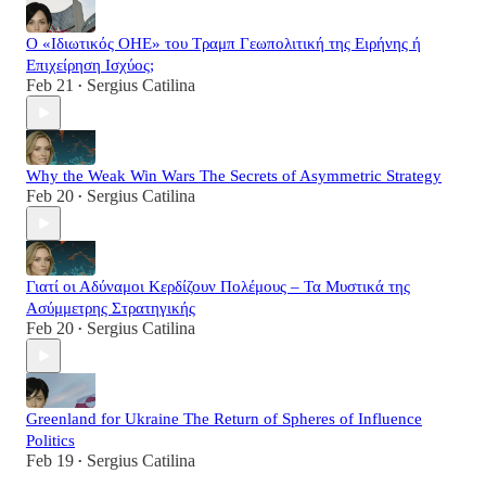
Ο «Ιδιωτικός ΟΗΕ» του Τραμπ Γεωπολιτική της Ειρήνης ή
Επιχείρηση Ισχύος;
Feb 21
Sergius Catilina
•
Why the Weak Win Wars The Secrets of Asymmetric Strategy
Feb 20
Sergius Catilina
•
Γιατί οι Αδύναμοι Κερδίζουν Πολέμους – Τα Μυστικά της
Ασύμμετρης Στρατηγικής
Feb 20
Sergius Catilina
•
Greenland for Ukraine The Return of Spheres of Influence
Politics
Feb 19
Sergius Catilina
•