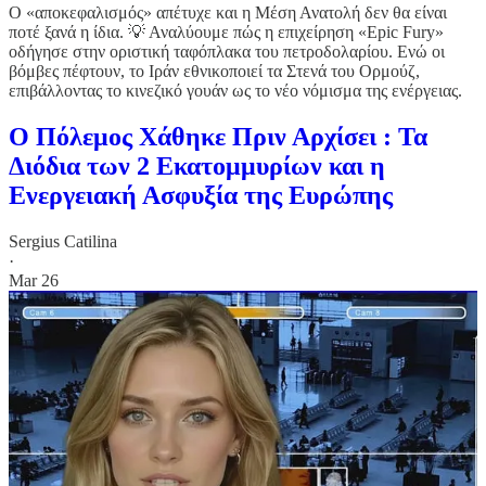
Ο «αποκεφαλισμός» απέτυχε και η Μέση Ανατολή δεν θα είναι
ποτέ ξανά η ίδια. 💡 Αναλύουμε πώς η επιχείρηση «Epic Fury»
οδήγησε στην οριστική ταφόπλακα του πετροδολαρίου. Ενώ οι
βόμβες πέφτουν, το Ιράν εθνικοποιεί τα Στενά του Ορμούζ,
επιβάλλοντας το κινεζικό γουάν ως το νέο νόμισμα της ενέργειας.
Ο Πόλεμος Χάθηκε Πριν Αρχίσει : Τα
Διόδια των 2 Εκατομμυρίων και η
Ενεργειακή Ασφυξία της Ευρώπης
Sergius Catilina
·
Mar 26