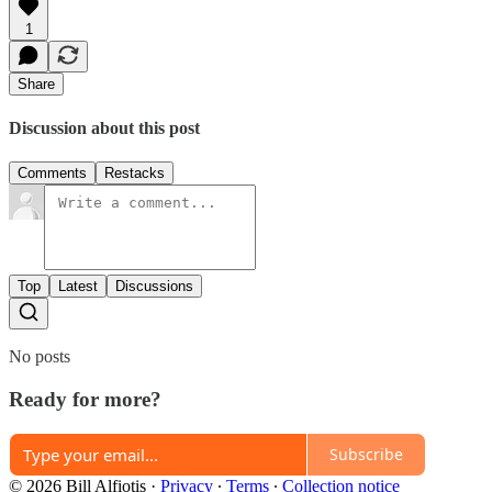
1
Share
Discussion about this post
Comments
Restacks
Top
Latest
Discussions
No posts
Ready for more?
Subscribe
© 2026 Bill Alfiotis
·
Privacy
∙
Terms
∙
Collection notice