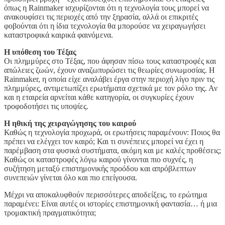
όπως η Rainmaker ισχυρίζονται ότι η τεχνολογία τους μπορεί να
ανακουφίσει τις περιοχές από την ξηρασία, αλλά οι επικριτές
φοβούνται ότι η ίδια τεχνολογία θα μπορούσε να χειραγωγήσει
καταστροφικά καιρικά φαινόμενα.
Η υπόθεση του Τέξας
Οι πλημμύρες στο Τέξας, που άφησαν πίσω τους καταστροφές και
απώλειες ζωών, έχουν αναζωπυρώσει τις θεωρίες συνωμοσίας. Η
Rainmaker, η οποία είχε αναλάβει έργα στην περιοχή λίγο πριν τις
πλημμύρες, αντιμετωπίζει ερωτήματα σχετικά με τον ρόλο της. Αν
και η εταιρεία αρνείται κάθε κατηγορία, οι συγκυρίες έχουν
τροφοδοτήσει τις υποψίες.
Η ηθική της χειραγώγησης του καιρού
Καθώς η τεχνολογία προχωρά, οι ερωτήσεις παραμένουν: Ποιος θα
πρέπει να ελέγχει τον καιρό; Και τι συνέπειες μπορεί να έχει η
παρέμβαση στα φυσικά συστήματα, ακόμη και με καλές προθέσεις;
Καθώς οι καταστροφές λόγω καιρού γίνονται πιο συχνές, η
συζήτηση μεταξύ επιστημονικής προόδου και απρόβλεπτων
συνεπειών γίνεται όλο και πιο επείγουσα.
Μέχρι να αποκαλυφθούν περισσότερες αποδείξεις, το ερώτημα
παραμένει: Είναι αυτές οι ιστορίες επιστημονική φαντασία… ή μια
τρομακτική πραγματικότητα;