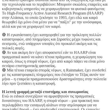
την τεχνολογία και το περιβάλλον: Μπορούν σκιώδεις εταιρείες και
κυβερνητικές υπηρεσίες να χειραγωγήσουν τα φυσικά φαινόμενα;
Το High-Frequency Active Auroral Research Program (HAARP)
στην Αλάσκα, το οποίο ξεκίνησε το 1993, έχει εδώ και καιρό
θεωρηθεί όχι μόνο ένα μέσο για να "παίζει" με την ιονόσφαιρα,
αλλά και για να χειραγωγεί τον καιρό.
🔴 Η εγκατάσταση έχει κατηγορηθεί για την πρόκληση πολλών
καταστροφών, από πλημμύρες και ξηρασίες μέχρι τυφώνες και
σεισμούς, ενώ υπάρχουν υποψίες ότι προκαλεί ακόμη και τις
πολικές αυγές.
🔴 Αν και ακόμη δεν έχει αποφασιστεί εάν το HAARP είναι
πραγματικά ικανό να κάνει τέτοια πράγματα, η χειραγώγηση του
καιρού, όπως η σπορά νέφων, έχει από καιρό πάψει να είναι μόνο
σενάριο επιστημονικής φαντασίας.
🔴 Μία τέτοια εταιρεία σποράς νέφων, η Rainmaker, έχει συνδεθεί
με τις καταστροφικές πλημμύρες που έπληξαν το Τέξας αυτόν τον
μήνα – η εταιρεία πραγματοποιούσε δραστηριότητες στην πολιτεία
λίγο πριν ξεσπάσει η καταστροφή.
Η λεπτή γραμμή μεταξύ επιστήμης και συνωμοσίας
Ενώ οι ειδικοί συνεχίζουν να αμφισβητούν τις πραγματικές
δυνατότητες του HAARP, η σπορά νέφων – μια πρακτική που
περιλαμβάνει την εισαγωγή αλάτων στην ατμόσφαιρα για να
προκληθεί βροχή – έχει αποδειχθεί επιστημονικά. Οι εταιρείες