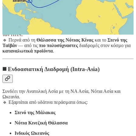
◼️
Διαδρομή Ειρηνικού (Trans-Pacific)
Συνδέει την Ανατολική Ασία (κυρίως την
Κίνα
) με τη Δυτική Ακτή
των ΗΠΑ.
🔹 Περνά από τη
Θάλασσα της Νότιας Κίνας
και το
Στενό της
Ταϊβάν
— από τις
πιο πολυσύχναστες
διαδρομές στον κόσμο για
καταναλωτικά προϊόντα
.
◼️
Ενδοασιατική Διαδρομή (Intra-Asia)
Συνδέει την Ανατολική Ασία με τη ΝΑ Ασία, Νότια Ασία και
Ωκεανία.
🔹 Εξαρτάται από υδάτινα περάσματα όπως:
Στενό της Μάλακας
Νότια Κινεζική Θάλασσα
Ινδικός Ωκεανός