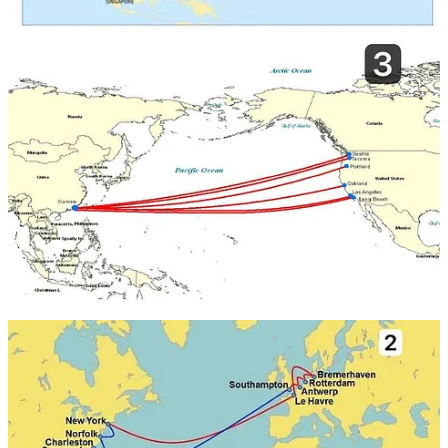
Αυτές οι διαδρομές δεν μεταφέρουν απλώς εμπορεύματα —
διαμορφώνουν γεωπολιτική ισχύ
. 😏
◼️
Διαδρομή Ασίας–Ευρώπης
Συνδέει τα μεγάλα εμπορικά κέντρα της Ασίας (Κίνα, Ιαπωνία,
Νότια Κορέα) με τις αγορές της Ευρώπης (Γαλλία, Γερμανία,
Ολλανδία).
🔹
Διέρχεται από τη Διώρυγα του Σουέζ
, που ενώνει τη
Μεσόγειο με την Ερυθρά Θάλασσα.
◼️
Διατλαντική Διαδρομή (Transatlantic)
Εκτείνεται μέσω του Ατλαντικού Ωκεανού και συνδέει τις ΗΠΑ
και τον Καναδά με την Ευρώπη.
🔹 Κρίσιμη για τη μεταφορά
ηλεκτρονικών, αυτοκινήτων,
μηχανημάτων και χημικών προϊόντων
.