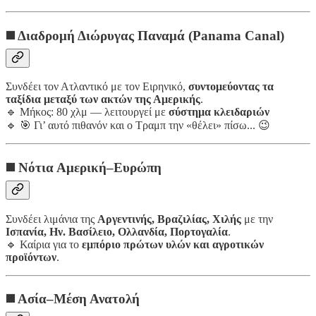
◼️
Διαδρομή Διώρυγας Παναμά (Panama Canal)
Συνδέει τον Ατλαντικό με τον Ειρηνικό,
συντομεύοντας τα
ταξίδια μεταξύ των ακτών της Αμερικής
.
🔹 Μήκος: 80 χλμ — λειτουργεί με
σύστημα κλειδαριών
🔹 🎯 Γι’ αυτό πιθανόν και ο Τραμπ την «θέλει» πίσω... 😉
◼️
Νότια Αμερική–Ευρώπη
Συνδέει λιμάνια της
Αργεντινής, Βραζιλίας, Χιλής
με την
Ισπανία, Ην. Βασίλειο, Ολλανδία, Πορτογαλία
.
🔹 Καίρια για το
εμπόριο πρώτων υλών και αγροτικών
προϊόντων
.
◼️
Ασία–Μέση Ανατολή