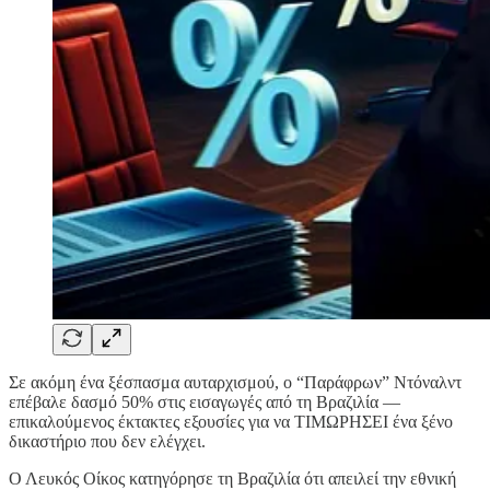
Σε ακόμη ένα ξέσπασμα αυταρχισμού, ο “Παράφρων” Ντόναλντ
επέβαλε δασμό 50% στις εισαγωγές από τη Βραζιλία —
επικαλούμενος έκτακτες εξουσίες για να ΤΙΜΩΡΗΣΕΙ ένα ξένο
δικαστήριο που δεν ελέγχει.
Ο Λευκός Οίκος κατηγόρησε τη Βραζιλία ότι απειλεί την εθνική