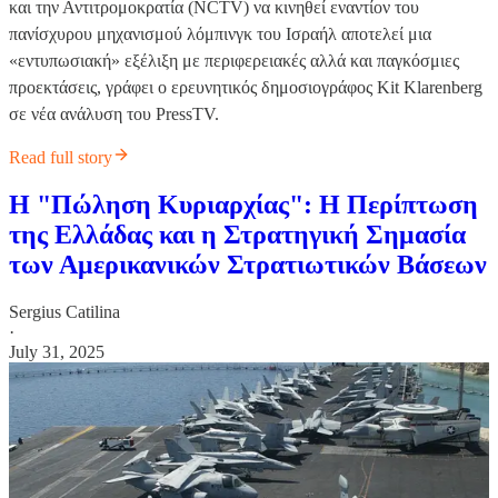
και την Αντιτρομοκρατία (NCTV) να κινηθεί εναντίον του
πανίσχυρου μηχανισμού λόμπινγκ του Ισραήλ αποτελεί μια
«εντυπωσιακή» εξέλιξη με περιφερειακές αλλά και παγκόσμιες
προεκτάσεις, γράφει ο ερευνητικός δημοσιογράφος Kit Klarenberg
σε νέα ανάλυση του PressTV.
Read full story
Η "Πώληση Κυριαρχίας": Η Περίπτωση
της Ελλάδας και η Στρατηγική Σημασία
των Αμερικανικών Στρατιωτικών Βάσεων
Sergius Catilina
·
July 31, 2025