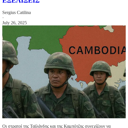
ΕΞΕΛΙΞΕΙΣ
Sergius Catilina
·
July 26, 2025
Οι στρατοί της Ταϊλάνδης και της Καμπότζης συνεχίζουν να