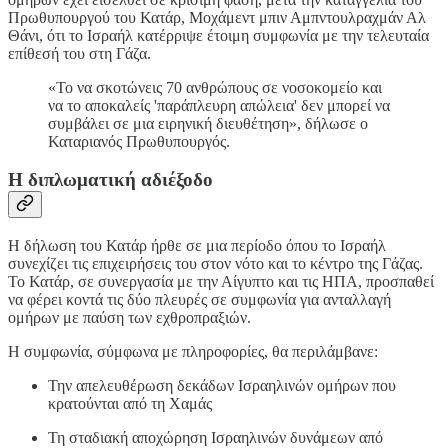
Πρωθυπουργού του Κατάρ, Μοχάμεντ μπιν Αμπντουλραχμάν Αλ
Θάνι, ότι το Ισραήλ κατέρριψε έτοιμη συμφωνία με την τελευταία
επίθεσή του στη Γάζα.
«Το να σκοτώνεις 70 ανθρώπους σε νοσοκομείο και
να το αποκαλείς 'παράπλευρη απώλεια' δεν μπορεί να
συμβάλει σε μια ειρηνική διευθέτηση», δήλωσε ο
Καταριανός Πρωθυπουργός.
Η διπλωματική αδιέξοδο
Η δήλωση του Κατάρ ήρθε σε μια περίοδο όπου το Ισραήλ
συνεχίζει τις επιχειρήσεις του στον νότο και το κέντρο της Γάζας.
Το Κατάρ, σε συνεργασία με την Αίγυπτο και τις ΗΠΑ, προσπαθεί
να φέρει κοντά τις δύο πλευρές σε συμφωνία για ανταλλαγή
ομήρων με παύση των εχθροπραξιών.
Η συμφωνία, σύμφωνα με πληροφορίες, θα περιλάμβανε:
Την απελευθέρωση δεκάδων Ισραηλινών ομήρων που
κρατούνται από τη Χαμάς
Τη σταδιακή αποχώρηση Ισραηλινών δυνάμεων από