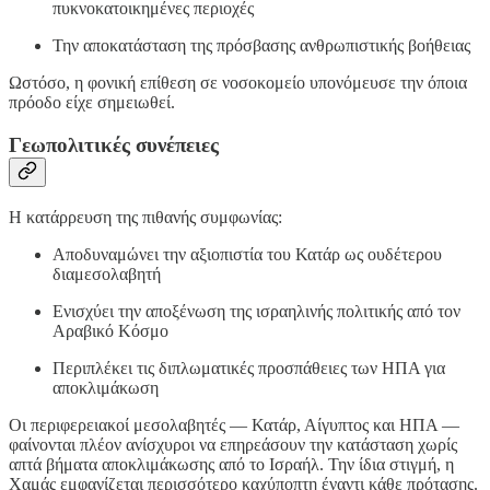
πυκνοκατοικημένες περιοχές
Την αποκατάσταση της πρόσβασης ανθρωπιστικής βοήθειας
Ωστόσο, η φονική επίθεση σε νοσοκομείο υπονόμευσε την όποια
πρόοδο είχε σημειωθεί.
Γεωπολιτικές συνέπειες
Η κατάρρευση της πιθανής συμφωνίας:
Αποδυναμώνει την αξιοπιστία του Κατάρ ως ουδέτερου
διαμεσολαβητή
Ενισχύει την αποξένωση της ισραηλινής πολιτικής από τον
Αραβικό Κόσμο
Περιπλέκει τις διπλωματικές προσπάθειες των ΗΠΑ για
αποκλιμάκωση
Οι περιφερειακοί μεσολαβητές — Κατάρ, Αίγυπτος και ΗΠΑ —
φαίνονται πλέον ανίσχυροι να επηρεάσουν την κατάσταση χωρίς
απτά βήματα αποκλιμάκωσης από το Ισραήλ. Την ίδια στιγμή, η
Χαμάς εμφανίζεται περισσότερο καχύποπτη έναντι κάθε πρότασης.