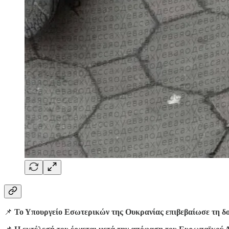
📌
Το Υπουργείο Εσωτερικών της Ουκρανίας επιβεβαίωσε τη δο