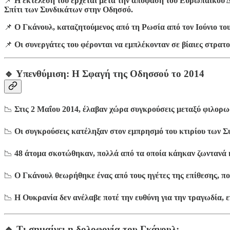
📌
Η εκτέλεσή του έρχεται μετά την απόφαση του Ευρωπαϊκού Δ
Σπίτι των Συνδικάτων στην Οδησσό.
📌
Ο Γκάνουλ, καταζητούμενος από τη Ρωσία από τον Ιούνιο του
📌
Οι συνεργάτες του φέρονται να εμπλέκονταν σε βίαιες στρατ
🔹 Υπενθύμιση: Η Σφαγή της Οδησσού το 2014
📉
Στις 2 Μαΐου 2014, έλαβαν χώρα συγκρούσεις μεταξύ φιλορ
📉
Οι συγκρούσεις κατέληξαν στον εμπρησμό του κτιρίου των 
📉
48 άτομα σκοτώθηκαν, πολλά από τα οποία κάηκαν ζωντανά ή
📉
Ο Γκάνουλ θεωρήθηκε ένας από τους ηγέτες της επίθεσης, π
📉
Η Ουκρανία δεν ανέλαβε ποτέ την ευθύνη για την τραγωδία, 
🔹 Τι σημαίνει η δολοφονία του Γκάνουλ;