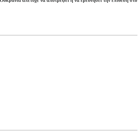
υκρανία απέτυχε να αποτρέψει ή να ερευνήσει την επίθεση στο