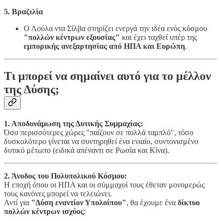
5. Βραζιλία
Ο Λούλα ντα Σίλβα στηρίζει ενεργά την ιδέα ενός κόσμου
"πολλών κέντρων εξουσίας"
και έχει ταχθεί υπέρ της
εμπορικής ανεξαρτησίας από ΗΠΑ και Ευρώπη
.
Τι μπορεί να σημαίνει αυτό για το μέλλον
της Δύσης;
1. Αποδυνάμωση της Δυτικής Συμμαχίας:
Όσο περισσότερες χώρες "παίζουν σε πολλά ταμπλό", τόσο
δυσκολότερο γίνεται να συντηρηθεί ένα ενιαίο, συντονισμένο
δυτικό μέτωπο (ειδικά απέναντι σε Ρωσία και Κίνα).
2. Άνοδος του Πολυπολικού Κόσμου:
Η εποχή όπου οι ΗΠΑ και οι σύμμαχοί τους έθεταν μονομερώς
τους κανόνες μπορεί να τελειώνει.
Αντί για
"Δύση εναντίον Υπολοίπου"
, θα έχουμε ένα
δίκτυο
πολλών κέντρων ισχύος
: