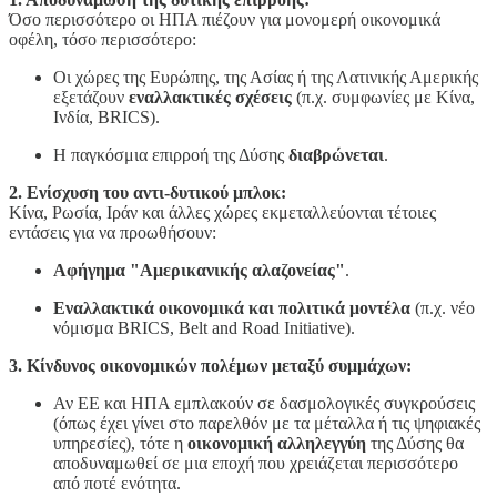
Όσο περισσότερο οι ΗΠΑ πιέζουν για μονομερή οικονομικά
οφέλη, τόσο περισσότερο:
Οι χώρες της Ευρώπης, της Ασίας ή της Λατινικής Αμερικής
εξετάζουν
εναλλακτικές σχέσεις
(π.χ. συμφωνίες με Κίνα,
Ινδία, BRICS).
Η παγκόσμια επιρροή της Δύσης
διαβρώνεται
.
2. Ενίσχυση του αντι-δυτικού μπλοκ:
Κίνα, Ρωσία, Ιράν και άλλες χώρες εκμεταλλεύονται τέτοιες
εντάσεις για να προωθήσουν:
Αφήγημα "Αμερικανικής αλαζονείας"
.
Εναλλακτικά οικονομικά και πολιτικά μοντέλα
(π.χ. νέο
νόμισμα BRICS, Belt and Road Initiative).
3. Κίνδυνος οικονομικών πολέμων μεταξύ συμμάχων:
Αν ΕΕ και ΗΠΑ εμπλακούν σε δασμολογικές συγκρούσεις
(όπως έχει γίνει στο παρελθόν με τα μέταλλα ή τις ψηφιακές
υπηρεσίες), τότε η
οικονομική αλληλεγγύη
της Δύσης θα
αποδυναμωθεί σε μια εποχή που χρειάζεται περισσότερο
από ποτέ ενότητα.