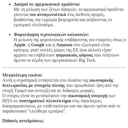
Δασμοί σε αμερικανικά προϊόντα:
Με τη μείωση των ξένων δασμών, τα αμερικανικά προϊόντα
γίνονται
πιο ανταγωνιστικά
στις διεθνείς αγορές,
βοηθώντας την εγχώρια βιομηχανία και αυξάνοντας το
εμπορικό πλεόνασμα.
Φορολόγηση τεχνολογικών κολοσσών:
Η μείωση της φορολογικής επιβάρυνσης για εταιρείες όπως η
Apple
, η
Google
και η
Amazon
στο εξωτερικό είναι
κρίσιμη, γιατί πολλές χώρες της ΕΕ (και αλλού) είχαν
αρχίσει να επιβάλλουν
ψηφιακούς φόρους
που πλήττουν
άμεσα τα κέρδη των αμερικανικών Big Tech.
Μεγαλύτερη εικόνα:
Αυτή η στρατηγική εντάσσεται στο πλαίσιο της
οικονομικής
διπλωματίας με στοιχεία πίεσης
που προωθούσε ήδη από την
εποχή Τραμπ και συνεχίζεται σε διάφορες μορφές.
Ο στόχος είναι να μετατρέψουν την
οικονομική υπεροχή
των
ΗΠΑ σε
συστηματικό πλεονέκτημα
στις παγκόσμιες
διαπραγματεύσεις, με επιθετικότερο και πιο άμεσο τρόπο από το
παραδοσιακό "ελεύθερο εμπόριο".
Πιθανές αντιδράσεις: