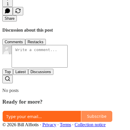
1
Share
Discussion about this post
Comments
Restacks
Top
Latest
Discussions
No posts
Ready for more?
Subscribe
© 2026 Bill Alfiotis
·
Privacy
∙
Terms
∙
Collection notice