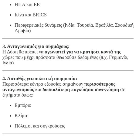
ΗΠΑ και ΕΕ
Κίνα και BRICS
Περιφερειακές δυνάμεις (Ινδία, Τουρκία, Βραζιλία, Σαουδική
Αραβία)
3. Ανταγωνισμός για συμμάχους:
Η Δύση θα πρέπει να
αγωνιστεί για να κρατήσει κοντά της
χώρες που μέχρι πρόσφατα θεωρούσε δεδομένες (π.χ. Γερμανία,
Ινδία).
4. Ασταθής γεωπολιτική ισορροπία:
Περισσότερα κέντρα εξουσίας σημαίνουν
περισσότερους
ανταγωνισμούς
και
δυσκολότερη παγκόσμια συνεννόηση
σε
ζητήματα όπως:
Εμπόριο
Κλίμα
Πόλεμοι και συγκρούσεις