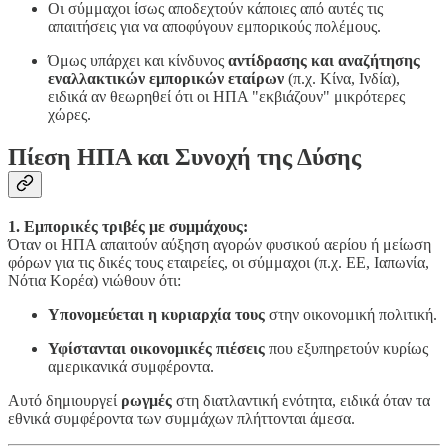
Οι σύμμαχοι ίσως αποδεχτούν κάποιες από αυτές τις
απαιτήσεις για να αποφύγουν εμπορικούς πολέμους.
Όμως υπάρχει και κίνδυνος
αντίδρασης και αναζήτησης
εναλλακτικών εμπορικών εταίρων
(π.χ. Κίνα, Ινδία),
ειδικά αν θεωρηθεί ότι οι ΗΠΑ "εκβιάζουν" μικρότερες
χώρες.
Πίεση ΗΠΑ και Συνοχή της Δύσης
1. Εμπορικές τριβές με συμμάχους:
Όταν οι ΗΠΑ απαιτούν αύξηση αγορών φυσικού αερίου ή μείωση
φόρων για τις δικές τους εταιρείες, οι σύμμαχοι (π.χ. ΕΕ, Ιαπωνία,
Νότια Κορέα) νιώθουν ότι:
Υπονομεύεται η κυριαρχία τους
στην οικονομική πολιτική.
Υφίστανται οικονομικές πιέσεις
που εξυπηρετούν κυρίως
αμερικανικά συμφέροντα.
Αυτό δημιουργεί
ρωγμές
στη διατλαντική ενότητα, ειδικά όταν τα
εθνικά συμφέροντα των συμμάχων πλήττονται άμεσα.