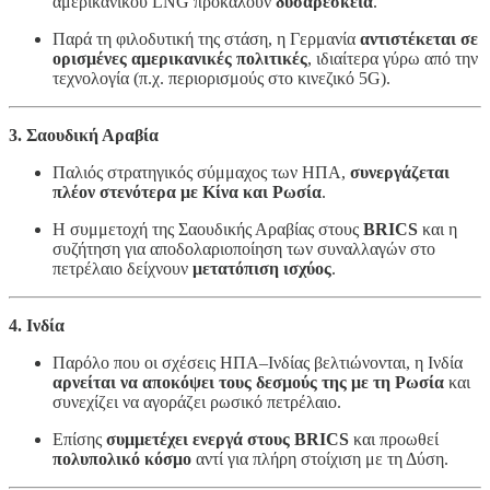
αμερικανικού LNG προκαλούν
δυσαρέσκεια
.
Παρά τη φιλοδυτική της στάση, η Γερμανία
αντιστέκεται σε
ορισμένες αμερικανικές πολιτικές
, ιδιαίτερα γύρω από την
τεχνολογία (π.χ. περιορισμούς στο κινεζικό 5G).
3. Σαουδική Αραβία
Παλιός στρατηγικός σύμμαχος των ΗΠΑ,
συνεργάζεται
πλέον στενότερα με Κίνα και Ρωσία
.
Η συμμετοχή της Σαουδικής Αραβίας στους
BRICS
και η
συζήτηση για αποδολαριοποίηση των συναλλαγών στο
πετρέλαιο δείχνουν
μετατόπιση ισχύος
.
4. Ινδία
Παρόλο που οι σχέσεις ΗΠΑ–Ινδίας βελτιώνονται, η Ινδία
αρνείται να αποκόψει τους δεσμούς της με τη Ρωσία
και
συνεχίζει να αγοράζει ρωσικό πετρέλαιο.
Επίσης
συμμετέχει ενεργά στους BRICS
και προωθεί
πολυπολικό κόσμο
αντί για πλήρη στοίχιση με τη Δύση.