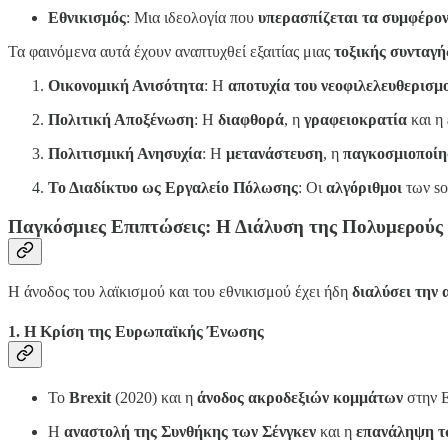
Εθνικισμός
: Μια ιδεολογία που
υπερασπίζεται τα συμφέρον
Τα φαινόμενα αυτά έχουν αναπτυχθεί εξαιτίας μιας
τοξικής συνταγή
Οικονομική Ανισότητα
: Η
αποτυχία του νεοφιλελευθερισμ
Πολιτική Αποξένωση
: Η
διαφθορά
, η
γραφειοκρατία
και η
Πολιτισμική Ανησυχία
: Η
μετανάστευση
, η
παγκοσμιοποί
Το Διαδίκτυο ως Εργαλείο Πόλωσης
: Οι
αλγόριθμοι
των so
Παγκόσμιες Επιπτώσεις: Η Διάλυση της Πολυμερούς
Η άνοδος του λαϊκισμού και του εθνικισμού έχει ήδη
διαλύσει την
1. Η Κρίση της Ευρωπαϊκής Ένωσης
Το
Brexit
(2020) και η
άνοδος ακροδεξιών κομμάτων
στην Ε
Η
αναστολή της Συνθήκης των Σένγκεν
και η
επανάληψη τ