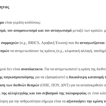
τητας
σμο
είναι γεμάτη κινδύνους:
σμό, τον απομονωτισμό και τον ανταγωνισμό
μεταξύ των κρατών, με
 συμμαχιών
(π.χ., BRICS, Αραβική Ένωση) που θα
ανταγωνίζονται
θεσμών
να αντιμετωπίσουν τις κρίσεις (π.χ., κλιματική αλλαγή, πανδημ
σμού δεν είναι
αναπόφευκτο
. Για να αντιμετωπιστεί η κρίση της διεθνο
ης παγκοσμιοποίησης
για να εξασφαλιστεί η
δικαιότερη κατανομή 
ιση των διεθνών θεσμών
(ΟΗΕ, ΠΟΥ, ΔΝΤ) για να ανταποκριθούν στ
 της αλληλεγγύης και του σεβασμού της πολυμορφίας
σε έναν κόσ
κληση για την ανθρωπότητα σήμερα είναι να
αξιοποιήσει την κρίση τ