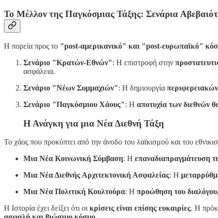
Το Μέλλον της Παγκόσμιας Τάξης: Σενάρια Αβεβαιό
Η πορεία προς το
"post-αμερικανικό" και "post-ευρωπαϊκό" κό
Σενάριο "Κρατών-Εθνών"
: Η επιστροφή στην
προστατευτι
ασφάλεια.
Σενάριο "Νέων Συμμαχιών"
: Η δημιουργία
περιφερειακών
Σενάριο "Παγκόσμιου Χάους"
: Η
αποτυχία των διεθνών 
Η Ανάγκη για μια Νέα Διεθνή Τάξη
Το χάος που προκύπτει από την άνοδο του λαϊκισμού και του εθνικι
Μια Νέα Κοινωνική Σύμβαση
: Η
επαναδιαπραγμάτευση τ
Μια Νέα Διεθνής Αρχιτεκτονική Ασφαλείας
: Η
μεταρρύθμ
Μια Νέα Πολιτική Κουλτούρα
: Η
προώθηση του διαλόγου,
Η Ιστορία έχει δείξει ότι οι
κρίσεις είναι επίσης ευκαιρίες
. Η πρό
ασφαλή και βιώσιμο κόσμο
.