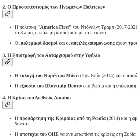
2. Ο Προστατευτισμός των Ηνωμένων Πολιτειών
Η πολιτική
"America First"
του Ντόναλντ Τραμπ (2017-2021
το Κλίμα, εμπόλεμη κατάσταση με το Πεκίνο).
Οι
πολεμικοί δασμοί
και οι
απειλές απομόνωσης
έχουν
τρο
3. Η Επιστροφή του Αυταρχισμού στην Υφήλιο
Η
εκλογή του Ναρέντρα Μόντι
στην Ινδία (2014) και η
προώ
Η
εξουσία του Βλαντιμίρ Πούτιν
στη Ρωσία και η
επέκταση
4. Η Κρίση του Διεθνούς Δικαίου
Η
προσάρτηση της Κριμαίας από τη Ρωσία
(2014) και η
αμ
δυνατοί.
Η
αποτυχία του ΟΗΕ
να αντιμετωπίσει τις κρίσεις στη Συρία