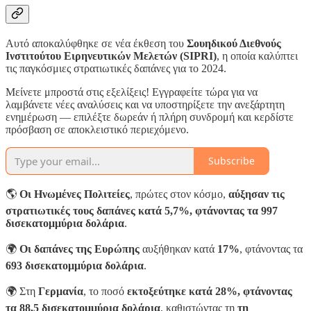
Αυτό αποκαλύφθηκε σε νέα έκθεση του
Σουηδικού Διεθνούς
Ινστιτούτου Ειρηνευτικών Μελετών (SIPRI)
, η οποία καλύπτει
τις παγκόσμιες στρατιωτικές δαπάνες για το 2024.
Μείνετε μπροστά στις εξελίξεις! Εγγραφείτε τώρα για να
λαμβάνετε νέες αναλύσεις και να υποστηρίξετε την ανεξάρτητη
ενημέρωση — επιλέξτε δωρεάν ή πλήρη συνδρομή και κερδίστε
πρόσβαση σε αποκλειστικό περιεχόμενο.
Subscribe
🌎
Οι Ηνωμένες Πολιτείες
, πρώτες στον κόσμο,
αύξησαν τις
στρατιωτικές τους δαπάνες κατά 5,7%, φτάνοντας τα 997
δισεκατομμύρια δολάρια
.
🌍
Οι δαπάνες της Ευρώπης
αυξήθηκαν κατά
17%
, φτάνοντας τα
693 δισεκατομμύρια δολάρια
.
🌍 Στη
Γερμανία
, το ποσό
εκτοξεύτηκε κατά 28%, φτάνοντας
τα 88,5 δισεκατομμύρια δολάρια
, καθιστώντας τη
τη