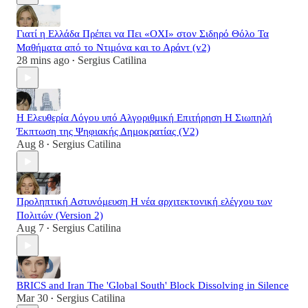
Γιατί η Ελλάδα Πρέπει να Πει «ΟΧΙ» στον Σιδηρό Θόλο Τα
Μαθήματα από το Ντιμόνα και το Αράντ (v2)
28 mins ago
Sergius Catilina
•
Η Ελευθερία Λόγου υπό Αλγοριθμική Επιτήρηση Η Σιωπηλή
Έκπτωση της Ψηφιακής Δημοκρατίας (V2)
Aug 8
Sergius Catilina
•
Προληπτική Αστυνόμευση Η νέα αρχιτεκτονική ελέγχου των
Πολιτών (Version 2)
Aug 7
Sergius Catilina
•
BRICS and Iran The 'Global South' Block Dissolving in Silence
Mar 30
Sergius Catilina
•