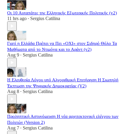
Οι 10 Αυταπάτες της Ελληνικής Εξωτερικής Πολιτικής (v2)
11 hrs ago
Sergius Catilina
•
Γιατί η Ελλάδα Πρέπει να Πει «ΟΧΙ» στον Σιδηρό Θόλο Τα
Μαθήματα από το Ντιμόνα και το Αράντ (v2)
Aug 9
Sergius Catilina
•
Η Ελευθερία Λόγου υπό Αλγοριθμική Επιτήρηση Η Σιωπηλή
Έκπτωση της Ψηφιακής Δημοκρατίας (V2)
Aug 8
Sergius Catilina
•
Προληπτική Αστυνόμευση Η νέα αρχιτεκτονική ελέγχου των
Πολιτών (Version 2)
Aug 7
Sergius Catilina
•