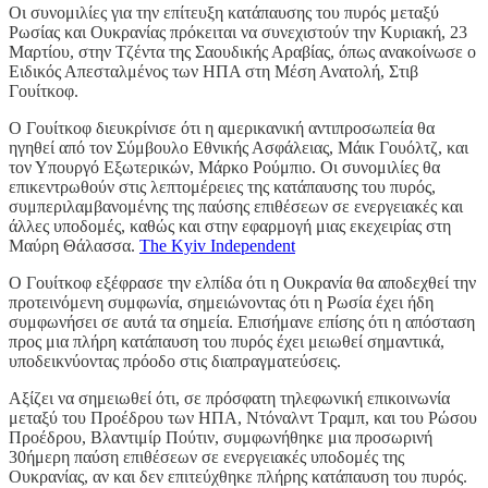
Οι συνομιλίες για την επίτευξη κατάπαυσης του πυρός μεταξύ
Ρωσίας και Ουκρανίας πρόκειται να συνεχιστούν την Κυριακή, 23
Μαρτίου, στην Τζέντα της Σαουδικής Αραβίας, όπως ανακοίνωσε ο
Ειδικός Απεσταλμένος των ΗΠΑ στη Μέση Ανατολή, Στιβ
Γουίτκοφ. ​
Ο Γουίτκοφ διευκρίνισε ότι η αμερικανική αντιπροσωπεία θα
ηγηθεί από τον Σύμβουλο Εθνικής Ασφάλειας, Μάικ Γουόλτζ, και
τον Υπουργό Εξωτερικών, Μάρκο Ρούμπιο. Οι συνομιλίες θα
επικεντρωθούν στις λεπτομέρειες της κατάπαυσης του πυρός,
συμπεριλαμβανομένης της παύσης επιθέσεων σε ενεργειακές και
άλλες υποδομές, καθώς και στην εφαρμογή μιας εκεχειρίας στη
Μαύρη Θάλασσα. ​
The Kyiv Independent
Ο Γουίτκοφ εξέφρασε την ελπίδα ότι η Ουκρανία θα αποδεχθεί την
προτεινόμενη συμφωνία, σημειώνοντας ότι η Ρωσία έχει ήδη
συμφωνήσει σε αυτά τα σημεία. Επισήμανε επίσης ότι η απόσταση
προς μια πλήρη κατάπαυση του πυρός έχει μειωθεί σημαντικά,
υποδεικνύοντας πρόοδο στις διαπραγματεύσεις. ​
Αξίζει να σημειωθεί ότι, σε πρόσφατη τηλεφωνική επικοινωνία
μεταξύ του Προέδρου των ΗΠΑ, Ντόναλντ Τραμπ, και του Ρώσου
Προέδρου, Βλαντιμίρ Πούτιν, συμφωνήθηκε μια προσωρινή
30ήμερη παύση επιθέσεων σε ενεργειακές υποδομές της
Ουκρανίας, αν και δεν επιτεύχθηκε πλήρης κατάπαυση του πυρός. ​