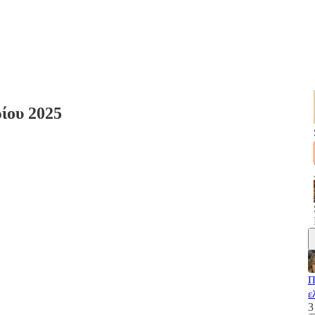
ίου 2025
Π
ε
3