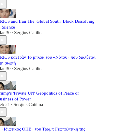
RICS and Iran The 'Global South' Block Dissolving
n Silence
ar 30
Sergius Catilina
•
RICS και Ιράν Το μπλοκ του «Νότου» που διαλύεται
τη σιωπή
ar 30
Sergius Catilina
•
rump's 'Private UN' Geopolitics of Peace or
usiness of Power
eb 21
Sergius Catilina
•
 «Ιδιωτικός ΟΗΕ» του Τραμπ Γεωπολιτική της