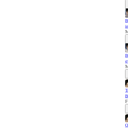
B
i
M
B
σ
M
T
B
F
Ο