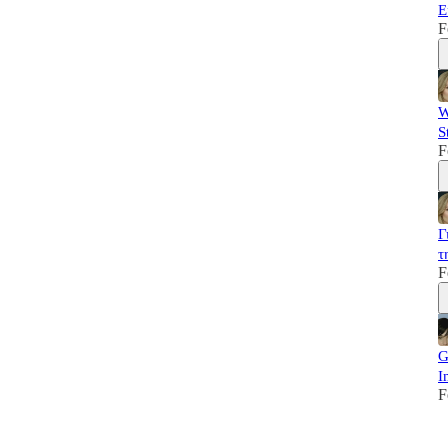
Ε
F
W
S
F
Γ
τ
F
G
I
F