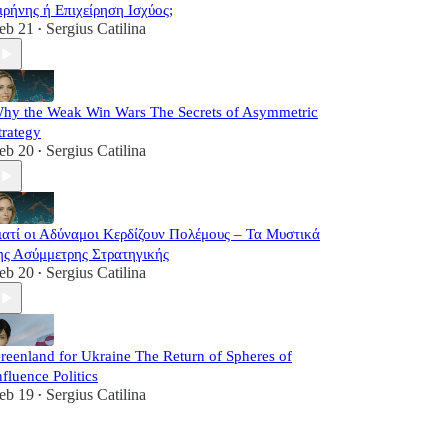
ιρήνης ή Επιχείρηση Ισχύος;
eb 21
Sergius Catilina
•
hy the Weak Win Wars The Secrets of Asymmetric
trategy
eb 20
Sergius Catilina
•
ιατί οι Αδύναμοι Κερδίζουν Πολέμους – Τα Μυστικά
ης Ασύμμετρης Στρατηγικής
eb 20
Sergius Catilina
•
reenland for Ukraine The Return of Spheres of
nfluence Politics
eb 19
Sergius Catilina
•