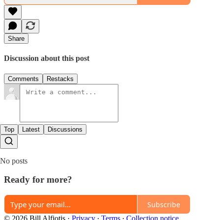
Share
Discussion about this post
Comments
Restacks
Top
Latest
Discussions
No posts
Ready for more?
Subscribe
© 2026 Bill Alfiotis
·
Privacy
∙
Terms
∙
Collection notice