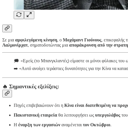
Σε μια
αμφιλεγόμενη κίνηση
, ο
Μοχάμαντ Γιούνους
, επικεφαλής 
Λαλμονίρχατ
, σηματοδοτώντας μια
απομάκρυνση από την στρατηγ
🗯 «Εμείς (το Μπανγκλαντές) είμαστε οι μόνοι φύλακες του ω
➡️ «Αυτό ανοίγει τεράστιες δυνατότητες για την Κίνα να κατα
🔥
Σημαντικές εξελίξεις:
Πηγές επιβεβαιώνουν ότι η
Κίνα είναι διατεθειμένη να προ
Πακιστανική εταιρεία
θα λειτουργήσει ως
υπεργολάβος
του
Η
έναρξη των εργασιών
αναμένεται
τον Οκτώβριο
.