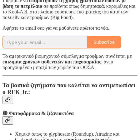
τροφίμων να
σταματήσουν τη χρήση χρωστικών ουσιών με
βάση το πετρέλαιο
σε προϊόντα όπως δημητριακά, καραμέλες και
το Kool-Aid, στο πλαίσιο ευρύτερης εκστρατείας του κατά των
πολυεθνικών τροφίμων (Big Food).
Αφἠστε το email σας για να μαθαίνετε πρώτοι τα νέα.
Subscribe
Το αμερικανικό βιομηχανικό σύμπλεγμα τροφίμων συνδέεται με
επιδημία χρόνιων ασθενειών και παχυσαρκίας
, άνευ
προηγουμένου μεταξύ των χωρών του ΟΟΣΑ.
Τα βασικά ζητήματα που καλείται να αντιμετωπίσει
ο RFK Jr.:
🔴
Φυτοφάρμακα & ζιζανιοκτόνα
Χημικά όπως το glyphosate (Roundup), Atrazine και
Carbaryl σχετίζονται με
καρκίνο, νευρολογικές