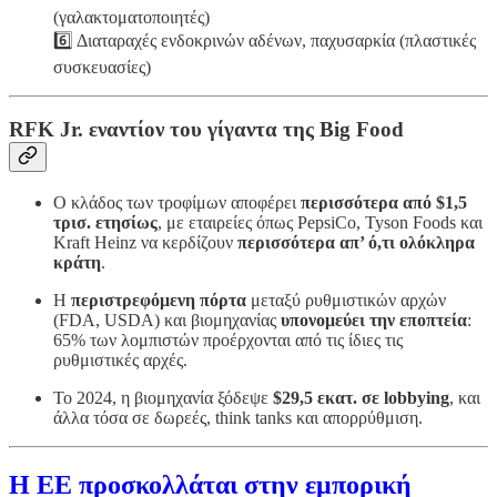
(γαλακτοματοποιητές)
6️⃣ Διαταραχές ενδοκρινών αδένων, παχυσαρκία (πλαστικές
συσκευασίες)
RFK Jr. εναντίον του γίγαντα της Big Food
Ο κλάδος των τροφίμων αποφέρει
περισσότερα από $1,5
τρισ. ετησίως
, με εταιρείες όπως PepsiCo, Tyson Foods και
Kraft Heinz να κερδίζουν
περισσότερα απ’ ό,τι ολόκληρα
κράτη
.
Η
περιστρεφόμενη πόρτα
μεταξύ ρυθμιστικών αρχών
(FDA, USDA) και βιομηχανίας
υπονομεύει την εποπτεία
:
65% των λομπιστών προέρχονται από τις ίδιες τις
ρυθμιστικές αρχές.
Το 2024, η βιομηχανία ξόδεψε
$29,5 εκατ. σε lobbying
, και
άλλα τόσα σε δωρεές, think tanks και απορρύθμιση.
Η ΕΕ προσκολλάται στην εμπορική