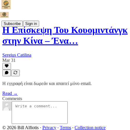
Subscribe
Sign in
Η Επίσκεψη Του Κουομιντάνγκ
στην Κίνα – Ένα…
Sergius Catilina
Mar 31
Η εγγραφή είναι δωρεάν και απαιτεί μόνο email.
Read →
Comments
© 2026 Bill Alfiotis
·
Privacy
∙
Terms
∙
Collection notice