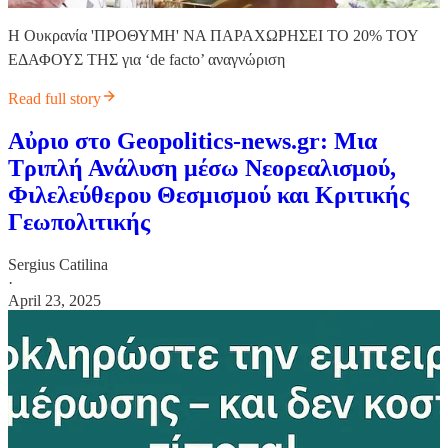
Η Ουκρανία 'ΠΡΟΘΥΜΗ' ΝΑ ΠΑΡΑΧΩΡΗΣΕΙ ΤΟ 20% ΤΟΥ
ΕΔΑΦΟΥΣ ΤΗΣ για ‘de facto’ αναγνώριση
Read full story
Αὐριο στο Geopolitics-news.gr: Μια
Τριπλή Ανάλυση μέσω Νεορεαλισμού,
Φιλελεύθερου Θεσμισμού και Κριτικής
Γεωπολιτικής
Sergius Catilina
·
April 23, 2025