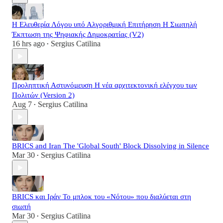
Η Ελευθερία Λόγου υπό Αλγοριθμική Επιτήρηση Η Σιωπηλή
Έκπτωση της Ψηφιακής Δημοκρατίας (V2)
16 hrs ago
Sergius Catilina
•
Προληπτική Αστυνόμευση Η νέα αρχιτεκτονική ελέγχου των
Πολιτών (Version 2)
Aug 7
Sergius Catilina
•
BRICS and Iran The 'Global South' Block Dissolving in Silence
Mar 30
Sergius Catilina
•
BRICS και Ιράν Το μπλοκ του «Νότου» που διαλύεται στη
σιωπή
Mar 30
Sergius Catilina
•