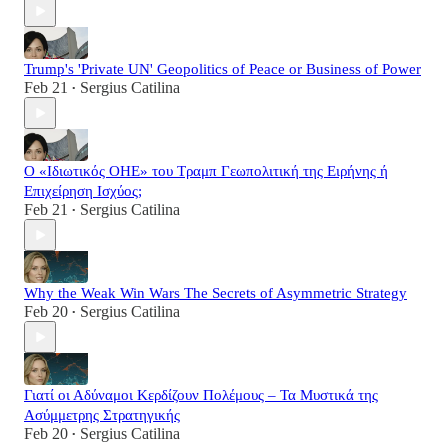
Trump's 'Private UN' Geopolitics of Peace or Business of Power
Feb 21
Sergius Catilina
•
Ο «Ιδιωτικός ΟΗΕ» του Τραμπ Γεωπολιτική της Ειρήνης ή
Επιχείρηση Ισχύος;
Feb 21
Sergius Catilina
•
Why the Weak Win Wars The Secrets of Asymmetric Strategy
Feb 20
Sergius Catilina
•
Γιατί οι Αδύναμοι Κερδίζουν Πολέμους – Τα Μυστικά της
Ασύμμετρης Στρατηγικής
Feb 20
Sergius Catilina
•