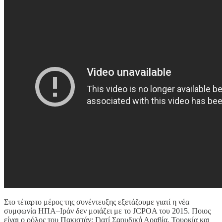
Στο τέταρτο μέρος της συνέντευξης εξετάζουμε γιατί η νέα
συμφωνία ΗΠΑ–Ιράν δεν μοιάζει με το JCPOA του 2015. Ποιος
είναι ο ρόλος του Πακιστάν; Γιατί Σαουδική Αραβία, Τουρκία και