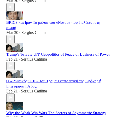
Mar 30
Sergius Catilina
•
BRICS και Ιράν Το μπλοκ του «Νότου» που διαλύεται στη
σιωπή
Mar 30
Sergius Catilina
•
Trump's 'Private UN' Geopolitics of Peace or Business of Power
Feb 21
Sergius Catilina
•
Ο «Ιδιωτικός ΟΗΕ» του Τραμπ Γεωπολιτική της Ειρήνης ή
Επιχείρηση Ισχύος;
Feb 21
Sergius Catilina
•
Why the Weak Win Wars The Secrets of Asymmetric Strategy