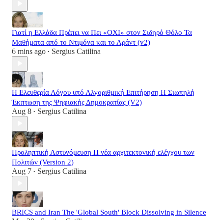
Γιατί η Ελλάδα Πρέπει να Πει «ΟΧΙ» στον Σιδηρό Θόλο Τα
Μαθήματα από το Ντιμόνα και το Αράντ (v2)
6 mins ago
Sergius Catilina
•
Η Ελευθερία Λόγου υπό Αλγοριθμική Επιτήρηση Η Σιωπηλή
Έκπτωση της Ψηφιακής Δημοκρατίας (V2)
Aug 8
Sergius Catilina
•
Προληπτική Αστυνόμευση Η νέα αρχιτεκτονική ελέγχου των
Πολιτών (Version 2)
Aug 7
Sergius Catilina
•
BRICS and Iran The 'Global South' Block Dissolving in Silence