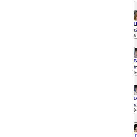
Π
ε
9
B
i
M
B
σ
M
T