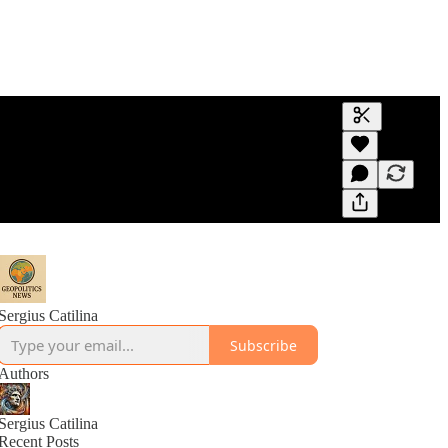
Generate tra
A transcript 
editing.
Sergius Catilina
Subscribe
Authors
Sergius Catilina
Recent Posts