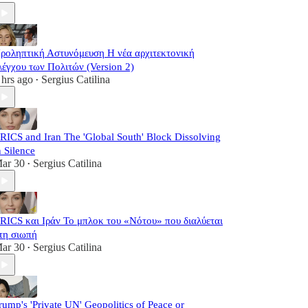
ροληπτική Αστυνόμευση Η νέα αρχιτεκτονική
λέγχου των Πολιτών (Version 2)
 hrs ago
Sergius Catilina
•
RICS and Iran The 'Global South' Block Dissolving
n Silence
ar 30
Sergius Catilina
•
RICS και Ιράν Το μπλοκ του «Νότου» που διαλύεται
τη σιωπή
ar 30
Sergius Catilina
•
rump's 'Private UN' Geopolitics of Peace or