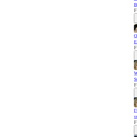
B
F
Ο
Ε
F
W
S
F
Γ
τ
F