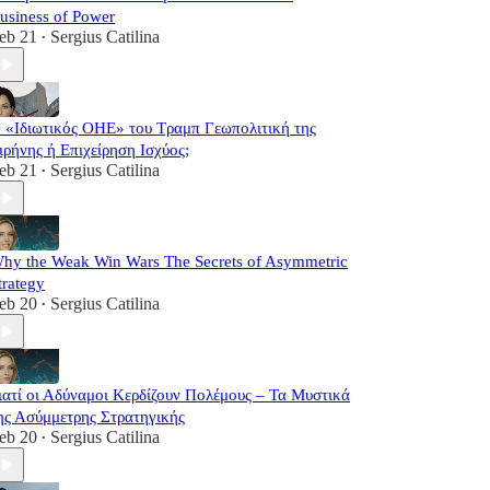
usiness of Power
eb 21
Sergius Catilina
•
 «Ιδιωτικός ΟΗΕ» του Τραμπ Γεωπολιτική της
ιρήνης ή Επιχείρηση Ισχύος;
eb 21
Sergius Catilina
•
hy the Weak Win Wars The Secrets of Asymmetric
trategy
eb 20
Sergius Catilina
•
ιατί οι Αδύναμοι Κερδίζουν Πολέμους – Τα Μυστικά
ης Ασύμμετρης Στρατηγικής
eb 20
Sergius Catilina
•