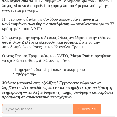
που ισχύει από το 2022
, σύμφωνα με δημοσίευμα του
Euractiv
. Ο
λόγος; «Για να διατηρηθεί το χαμόγελο του Αμερικανού ηγέτη»,
αναφέρεται με νόημα.
Η ημερήσια διάταξη της συνόδου περιλαμβάνει
μόνο μία
κεκλεισμένων των θυρών συνεδρίαση
— αποκλειστικά για τα 32
κράτη–μέλη του ΝΑΤΟ.
Σύμφωνα με την πηγή, ο Λευκός Οίκος
αντέδρασε στην ιδέα να
δοθεί στον Ζελένσκι εξέχουσα πλατφόρμα
, ώστε να μην
πυροδοτηθούν εντάσεις με τον Ντόναλντ Τραμπ.
Ο νέος Γενικός Γραμματέας του ΝΑΤΟ,
Μαρκ Ρούτε
, αρνήθηκε
να σχολιάσει ευθέως, δηλώνοντας μόνο:
«Η ημερήσια διάταξη βρίσκεται ακόμη υπό
διαμόρφωση».
Μείνετε μπροστά στις εξελίξεις! Εγγραφείτε τώρα για να
λαμβάνετε νέες αναλύσεις και να υποστηρίξετε την ανεξάρτητη
ενημέρωση — επιλέξτε δωρεάν ή πλήρη συνδρομή και κερδίστε
πρόσβαση σε αποκλειστικό περιεχόμενο.
Subscribe